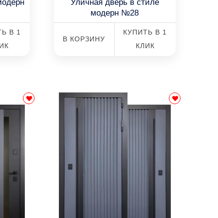
модерн
Уличная дверь в стиле
модерн №28
Ь В 1
КУПИТЬ В 1
В КОРЗИНУ
ИК
КЛИК