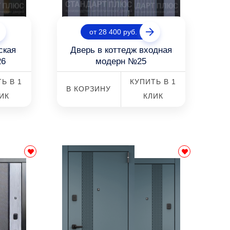
от 28 400 руб.
ская
Дверь в коттедж входная
26
модерн №25
Ь В 1
КУПИТЬ В 1
В КОРЗИНУ
ИК
КЛИК