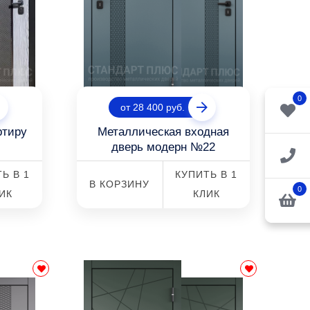
0
от 28 400 руб.
ртиру
Металлическая входная
дверь модерн №22
Ь В 1
КУПИТЬ В 1
В КОРЗИНУ
0
ИК
КЛИК