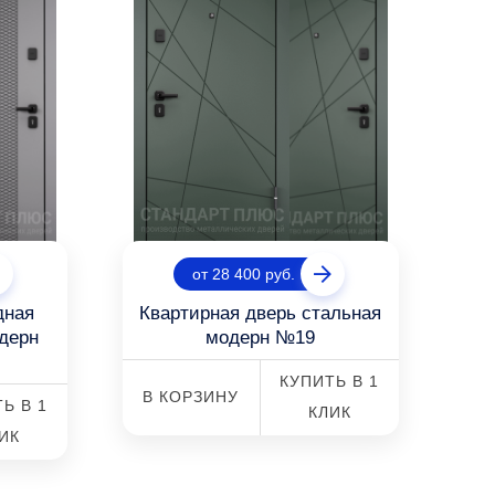
от 28 400 руб.
дная
Квартирная дверь стальная
одерн
модерн №19
КУПИТЬ В 1
В КОРЗИНУ
Ь В 1
КЛИК
ИК